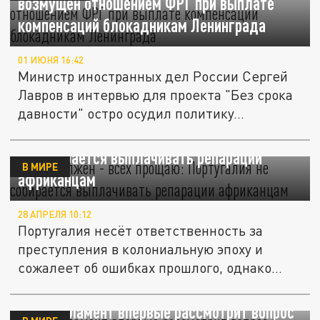
возмущен отношением ФРГ при выплате
компенсаций блокадникам Ленинграда
01 ИЮНЯ 16:42
Министр иностранных дел России Сергей
Лавров в интервью для проекта "Без срока
давности" остро осудил политику...
"Кому должен - всех прощаю": Португалия
не собирается выплачивать репарации
В МИРЕ
африканцам
28 АПРЕЛЯ 10:12
Португалия несёт ответственность за
преступления в колониальную эпоху и
сожалеет об ошибках прошлого, однако...
Европарламент впервые рассмотрит вопрос