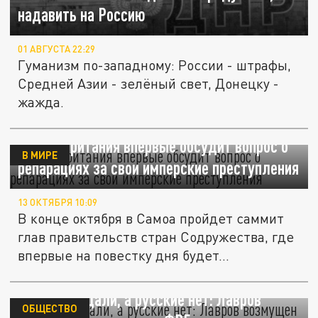
надавить на Россию
01 АВГУСТА 22:29
Гуманизм по-западному: России - штрафы,
Средней Азии - зелёный свет, Донецку -
жажда.
Великобритания впервые обсудит вопрос о
В МИРЕ
репарациях за свои имперские преступления
13 ОКТЯБРЯ 10:09
В конце октября в Самоа пройдет саммит
глав правительств стран Содружества, где
впервые на повестку дня будет...
Евреи страдали, а русские нет: Лавров
ОБЩЕСТВО