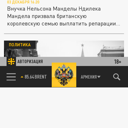
03 ДЕКАБРЯ 16:20
Внучка Нельсона Манделы Ндилека
Мандела призвала британскую
королевскую семью выплатить репарации
за...
ПОЛИТИКА
18+
АВТОРИЗАЦИЯ
85.64 BRENT
АРМЕНИЯ
"Платить больше некому": На Украине
назвали условие для подписания мирного
договора с Россией
27 НОЯБРЯ 19:10
Киев пробует торговаться с Москвой.