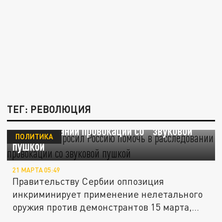
ТЕГ: РЕВОЛЮЦИЯ
Вучевич попросил Россию помочь в
расследовании провокации со "звуковой
ПОЛИТИКА
пушкой"
21 МАРТА 05:49
Правительству Сербии оппозиция
инкриминирует применение нелетального
оружия против демонстрантов 15 марта,
но...