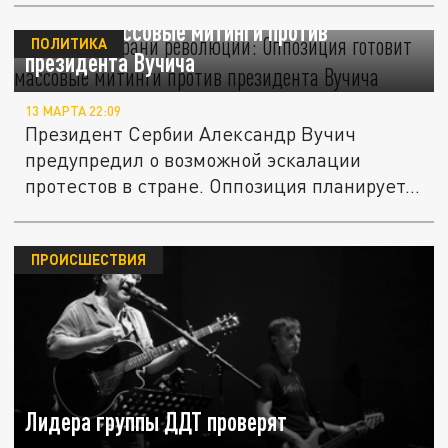
Сербия на грани революции: Оппозиция
готовит массовые митинги против
ПОЛИТИКА
президента Вучича
13 МАРТА 22:09
Президент Сербии Александр Вучич
предупредил о возможной эскалации
протестов в стране. Оппозиция планирует...
ПРОИСШЕСТВИЯ
Лидера группы ДДТ проверят