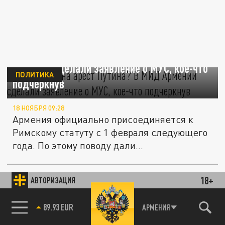
Намекнули на арест Путина? В МИД
Армении сделали заявление о МУС, кое-что
ПОЛИТИКА
подчеркнув
18 НОЯБРЯ 09:28
Армения официально присоединяется к
Римскому статуту с 1 февраля следующего
года. По этому поводу дали...
18+
АВТОРИЗАЦИЯ
ПОЛИТИКА
85.64 BRENT
АРМЕНИЯ