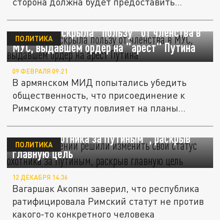
сторона должна будет предоставить...
Армения раскрыла "пользу" от членства в
ПОЛИТИКА
МУС, выдавшем ордер на "арест" Путина
09 ФЕВРАЛЯ 09:21
В армянском МИД попытались убедить
общественность, что присоединение к
Римскому статуту повлияет на планы...
Власти Армении решили изменить свой
статус "охотника за Путиным", раскрыв
ПОЛИТИКА
главную цель
12 ДЕКАБРЯ 14:36
Вагаршак Акопян заверил, что республика
ратифицировала Римский статут не против
какого-то конкретного человека