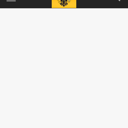
115093, г. Москва, переулок Партийный,
д.1, к.57, стр.3, эт.1, пом.I, ком.45