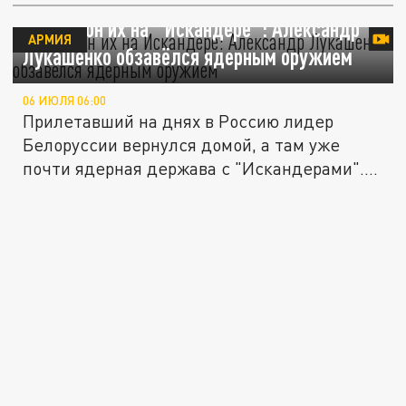
Вертел он их на "Искандере": Александр
АРМИЯ
Лукашенко обзавёлся ядерным оружием
06 ИЮЛЯ 06:00
Прилетавший на днях в Россию лидер
Белоруссии вернулся домой, а там уже
почти ядерная держава с "Искандерами"....