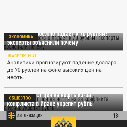
Доллар неизбежно падает к 70 рублям:
ЭКОНОМИКА
эксперты объяснили почему
15 АПРЕЛЯ 19:41
Аналитики прогнозируют падение доллара
до 70 рублей на фоне высоких цен на
нефть.
Аксаков: рост цен на нефть из-за
ОБЩЕСТВО
конфликта в Иране укрепит рубль
18+
АВТОРИЗАЦИЯ
02 МАРТА 20:45
Россия остаётся крупным экспортёром