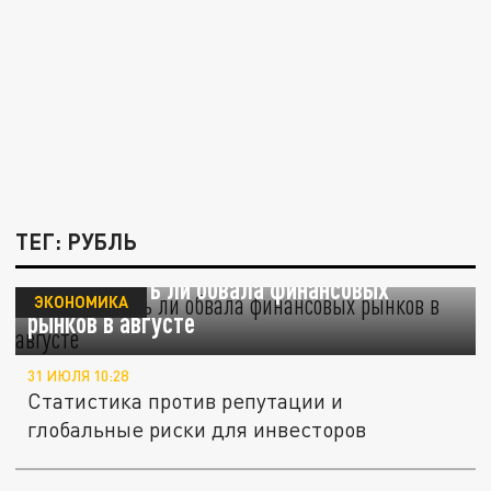
ТЕГ: РУБЛЬ
DP.RU: Ждать ли обвала финансовых
ЭКОНОМИКА
рынков в августе
31 ИЮЛЯ 10:28
Статистика против репутации и
глобальные риски для инвесторов