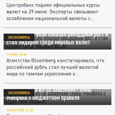
Центробанк поднял официальные курсы
валют на 29 июня. Эксперты связывают
ослабление национальной валюты с...
Bloomberg: Рубль показал рекордный рост и
ЭКОНОМИКА
стал лидером среди мировых валют
19 МАЯ 14:30
Агентство Bloomberg констатировало, что
российский рубль стал лучшей валютой
мира по темпам укрепления к...
Рубль рухнул из-за заявления главы
ЭКОНОМИКА
Минфина о бюджетном правиле
16 АПРЕЛЯ 12:48