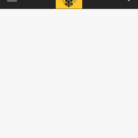
115093, г. Москва, переулок Партийный,
д.1, к.57, стр.3, эт.1, пом.I, ком.45