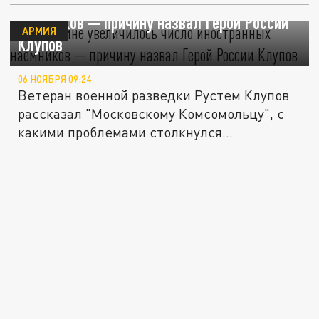
На Украине увеличилось число иностранных
наёмников — причину назвал Герой России
АРМИЯ
Клупов
06 НОЯБРЯ 09:24
Ветеран военной разведки Рустем Клупов
рассказал "Московскому Комсомольцу", с
какими проблемами столкнулся...