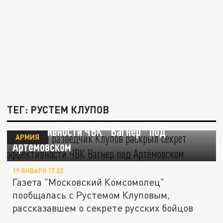
ТЕГ: РУСТЕМ КЛУПОВ
Военный разведчик Клупов раскрыл секрет
эффективности ЧВК "Вагнер" под
АРМИЯ
Артёмовском
19 ЯНВАРЯ 17:02
Газета "Московский Комсомолец"
пообщалась с Рустемом Клуповым,
рассказавшем о секрете русских бойцов