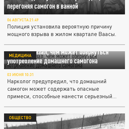
перегоняя самогон в ванной
06 АВГУСТА 21:49
Полиция установила вероятную причину
мощного взрыва в жилом квартале Ваасы.
Врач рассказал, чем может обернуться
МЕДИЦИНА
употребление домашнего самогона
03 ИЮНЯ 10:31
Нарколог предупредил, что домашний
самогон может содержать опасные
примеси, способные нанести серьезный
вред...
ОБЩЕСТВО