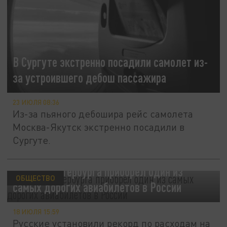
В Сургуте экстренно посадили самолет из-
за устроившего дебош пассажира
23 ИЮЛЯ 08:36
Из-за пьяного дебошира рейс самолета
Москва-Якутск экстренно посадили в
Сургуте.
Житель Петербурга приобрел один из
ОБЩЕСТВО
самых дорогих авиабилетов в России
18 ИЮЛЯ 15:59
Русские установили рекорд по расходам на