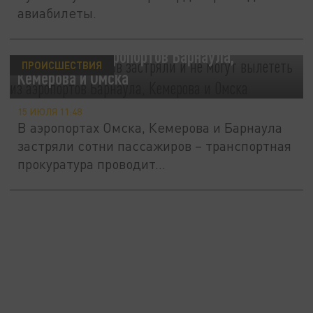
авиабилеты.
Сотни пассажиров застряли и не могут
вылететь из аэропортов Барнаула,
ПРОИСШЕСТВИЯ
Кемерова и Омска
15 ИЮЛЯ 11:48
В аэропортах Омска, Кемерова и Барнаула
застряли сотни пассажиров – транспортная
прокуратура проводит...