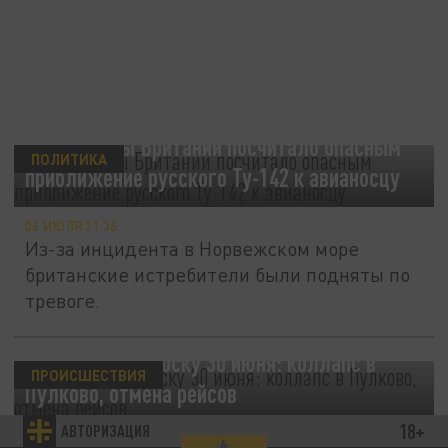
Минобороны Британии посчитало опасным
ПОЛИТИКА
приближение русского Ту-142 к авианосцу
06 ИЮЛЯ 21:36
Из-за инцидента в Норвежском море
британские истребители были подняты по
тревоге.
Атака ВСУ на Моску 30 июня: коллапс в
ПРОИСШЕСТВИЯ
Пулково, отмена рейсов
18+
АВТОРИЗАЦИЯ
30 ИЮНЯ 13:37