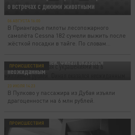
о встречах с дикими животными
06 АВГУСТА 16:00
В Приангарье пилоты лесопожарного
самолёта Cessna 182 сумели выжить после
жёсткой посадки в тайге. По словам...
Прилетел из Дубая с украшениями на 6
миллионов рублей. Финал оказался
ПРОИСШЕСТВИЯ
неожиданным
23 ИЮЛЯ 14:23
В Пулково у пассажира из Дубая изъяли
драгоценности на 6 млн рублей.
ПРОИСШЕСТВИЯ