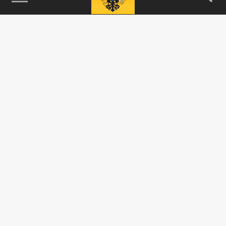
115093, г. Москва, переулок Партийный,
д.1, к.57, стр.3, эт.1, пом.I, ком.45