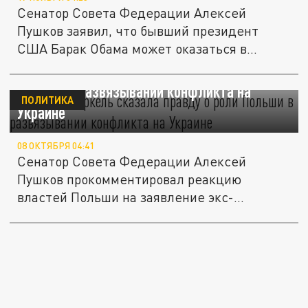
Сенатор Совета Федерации Алексей
Пушков заявил, что бывший президент
США Барак Обама может оказаться в
тюрьме...
Пушков: Меркель сказала правду о роли
Польши в развязывании конфликта на
ПОЛИТИКА
Украине
08 ОКТЯБРЯ 04:41
Сенатор Совета Федерации Алексей
Пушков прокомментировал реакцию
властей Польши на заявление экс-
канцлера ФРГ...