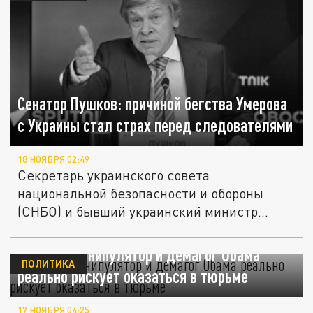
Сенатор Пушков: причиной бегства Умерова
с Украины стал страх перед следователями
18 НОЯБРЯ 02:49
Секретарь украинского совета
национальной безопасности и обороны
(СНБО) и бывший украинский министр
обороны...
Пушков: манипулятор и демагог Обама
ПОЛИТИКА
реально рискует оказаться в тюрьме
17 НОЯБРЯ 04:25