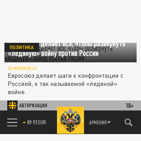
Пушков: ЕС делает все, чтобы развернуть
ПОЛИТИКА
«ледяную» войну против России
23 ИЮЛЯ 05:41
Евросоюз делает шаги к конфронтации с
Россией, к так называемой «ледяной»
войне.
18+
АВТОРИЗАЦИЯ
Пушков заявил, что прием Украины в ЕС
ПОЛИТИКА
ускорит распад организации
85.64 BRENT
АРМЕНИЯ
20 АПРЕЛЯ 09:42