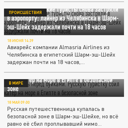
Невезучие русские туристы снова застряли
ПРОИСШЕСТВИЯ
в аэропорту: лайнер из Челябинска в Шарм-
эш-Шейх задержали почти на 18 часов
18 ИЮНЯ 14:39
Авиарейс компании Almasria Airlines из
Челябинска в египетский Шарм-эш-Шейх
задержан почти на 18 часов,...
Купалась перед буйками. Русскую туристку
сбил катер на море в Египте в безопасной
В МИРЕ
зоне
18 МАЯ 09:00
Русская путешественница купалась в
безопасной зоне в Шарм-эш-Шейхе, но всё
равно её сбил проплывавший мимо...