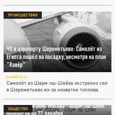
ПРОИСШЕСТВИЯ
ЧП в аэропорту Шереметьево: Самолёт из
Египта пошёл на посадку, несмотря на план
"Ковёр"
06 МАЯ 16:34
Самолёт из Шарм-эш-Шейха экстренно сел
в Шереметьево из-за нехватки топлива
Проблемный рейс Москва - Шарм-эш-Шейх
ОБЩЕСТВО
перенесли на 22 декабря