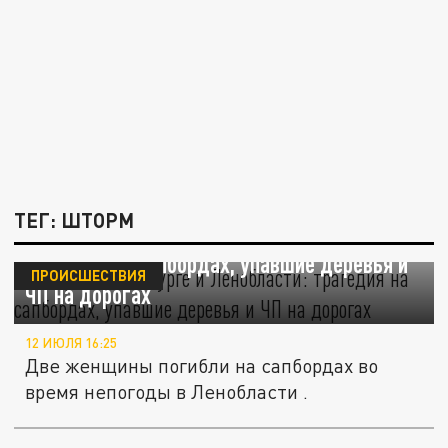
ТЕГ: ШТОРМ
Шторм в Петербурге и Ленобласти:
трагедия на сапбордах, упавшие деревья и
ПРОИСШЕСТВИЯ
ЧП на дорогах
12 ИЮЛЯ 16:25
Две женщины погибли на сапбордах во
время непогоды в Ленобласти .