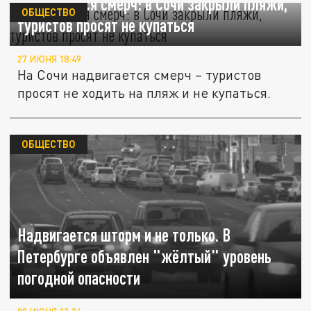
Надвигается смерч: в Сочи закрыли пляжи,
ОБЩЕСТВО
туристов просят не купаться
27 ИЮНЯ 18:49
На Сочи надвигается смерч – туристов
просят не ходить на пляж и не купаться.
ОБЩЕСТВО
Надвигается шторм и не только. В
Петербурге объявлен "жёлтый" уровень
погодной опасности