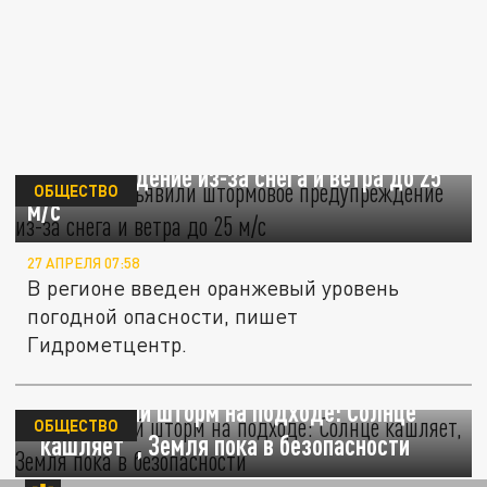
В Москве объявили штормовое
предупреждение из-за снега и ветра до 25
ОБЩЕСТВО
м/с
27 АПРЕЛЯ 07:58
В регионе введен оранжевый уровень
погодной опасности, пишет
Гидрометцентр.
Космический шторм на подходе: Солнце
ОБЩЕСТВО
"кашляет", Земля пока в безопасности