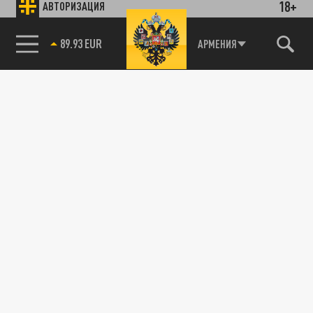
18+
АВТОРИЗАЦИЯ
04 ФЕВРАЛЯ 14:17
Солнце пережило настоящий "всплеск
активности", который уже начал
85.64 BRENT
АРМЕНИЯ
добираться до нашей планеты. Чего
ждать?
ПРОИСШЕСТВИЯ
Шторм в самом опасном проливе мира:
Барановская не может покинуть Антарктиду
29 ЯНВАРЯ 10:05
Из-за мощного шторма в проливе Дрейка