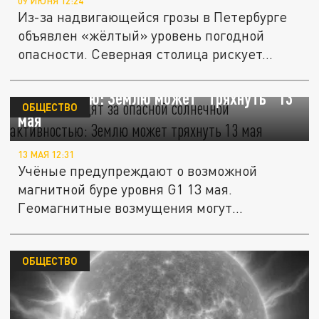
09 ИЮНЯ 12:24
Из-за надвигающейся грозы в Петербурге
объявлен «жёлтый» уровень погодной
опасности. Северная столица рискует...
Учёные следят за опасной солнечной
активностью: Землю может "тряхнуть" 13
ОБЩЕСТВО
мая
13 МАЯ 12:31
Учёные предупреждают о возможной
магнитной буре уровня G1 13 мая.
Геомагнитные возмущения могут
сохраниться и...
ОБЩЕСТВО