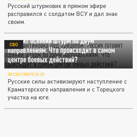
Русский штурмовик в прямом эфире
расправился с солдатом ВСУ и дал знак
своим.
Константиновка под прицелом: Россия
готовит осенний штурм по двум
СВО
направлениям. Что происходит в самом
центре боевых действий?
08 СЕНТЯБРЯ 22:33
Русские силы активизируют наступление с
Краматорского направления и с Торецкого
участка на юге.