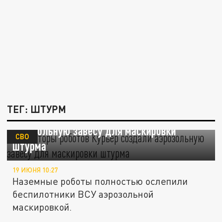
ТЕГ: ШТУРМ
Операторы роботов "Курьер" создали
аэрозольную завесу для маскировки
СВО
штурма
19 ИЮНЯ 10:27
Наземные роботы полностью ослепили
беспилотники ВСУ аэрозольной
маскировкой.