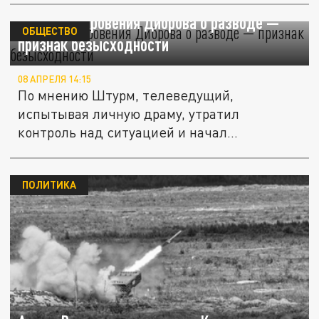
Штурм: откровения Диброва о разводе —
ОБЩЕСТВО
признак безысходности
08 АПРЕЛЯ 14:15
По мнению Штурм, телеведущий,
испытывая личную драму, утратил
контроль над ситуацией и начал
делиться...
ПОЛИТИКА