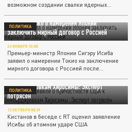
возможном создании свалки ядерных
отходов...
Исида заявил о намерении Японии
ПОЛИТИКА
заключить мирный договор с Россией
24 ЯНВАРЯ 10:08
Премьер-министр Японии Сигэру Исиба
заявил о намерении Токио на заключение
мирного договора с Россией после...
В Японии заявили о причастности США к
бомбардировкам Хиросимы: Эксперт
ПОЛИТИКА
потрясён
13 ОКТЯБРЯ 08:39
Кистанов в беседе с RT оценил заявление
Исибы об атомном ударе США