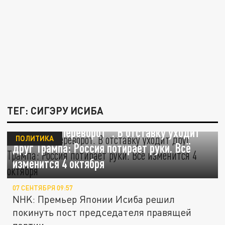
ТЕГ: СИГЭРУ ИСИБА
В Японии "переворот". В отставку уходит
ПОЛИТИКА
друг Трампа: Россия потирает руки. Всё
изменится 4 октября
07 СЕНТЯБРЯ 09:57
NHK: Премьер Японии Исиба решил
покинуть пост председателя правящей