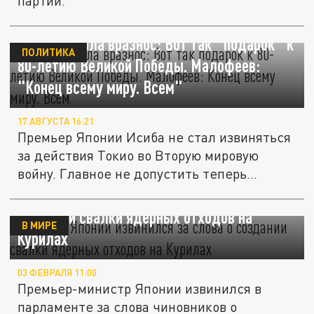
партии.
Япония пошла вразнос: Вот так "подарок" к
ПОЛИТИКА
80-летию Великой Победы. Малофеев:
"Конец всему миру. Всем"
17 АВГУСТА 16:21
Премьер Японии Исиба не стал извиняться
за действия Токио во Вторую мировую
войну. Главное не допустить теперь...
Премьер Японии извинился за слова о
создании свалки ядерных отходов на
В МИРЕ
Курилах
03 ФЕВРАЛЯ 11:00
Премьер-министр Японии извинился в
парламенте за слова чиновников о