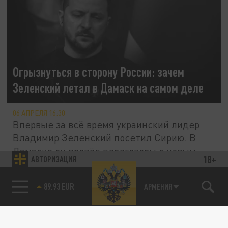
Огрызнуться в сторону России: зачем
Зеленский летал в Дамаск на самом деле
06 АПРЕЛЯ 16:30
Впервые за всё время украинский лидер
Владимир Зеленский посетил Сирию. В
Дамаске он провёл переговоры с новым...
18+
АВТОРИЗАЦИЯ
89.93 EUR
АРМЕНИЯ
ПОЛИТИКА