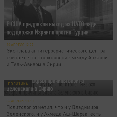
В США предрекли выход из НАТО ради
поддержки Израиля против Турции
10 АПРЕЛЯ 12:27
Экс-глава антитеррористического центра
считает, что столкновение между Анкарой
и Тель-Авивом в Сирии...
Пытается "огрызнуться": политолог
Мезюхо раскрыл причины визита
ПОЛИТИКА
Зеленского в Сирию
06 АПРЕЛЯ 13:58
Политолог отметил, что и у Владимира
Зеленского, и у Ахмеда Аш-Шараа, есть