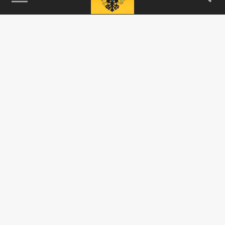
115093, г. Москва, переулок Партийный,
д.1, к.57, стр.3, эт.1, пом.I, ком.45