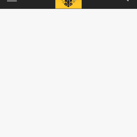
115093, г. Москва, переулок Партийный,
д.1, к.57, стр.3, эт.1, пом.I, ком.45