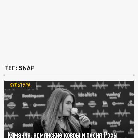
ТЕГ: SNAP
КУЛЬТУРА
Кяманча, армянские ковры и песня Розы