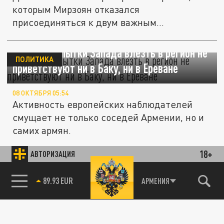
которым Мирзоян отказался
присоединяться к двум важным
заявлениям
Ушаков: попытки Запада влезть в регион не
ПОЛИТИКА
приветствуют ни в Баку, ни в Ереване
08 ОКТЯБРЯ 05:54
Активность европейских наблюдателей
смущает не только соседей Армении, но и
самих армян.
18+
АВТОРИЗАЦИЯ
Армения отказалась подписывать итоговые
ПОЛИТИКА
заявления Совета глав МИД СНГ
85.64 BRENT
АРМЕНИЯ
08 ОКТЯБРЯ 04:39
Ереван в очередной раз выразил