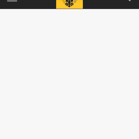
115093, г. Москва, переулок Партийный,
д.1, к.57, стр.3, эт.1, пом.I, ком.45