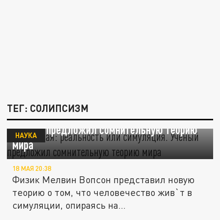
ТЕГ: СОЛИПСИЗМ
Вселенная: реальность или симуляция.
Учёный предложил сомнительную теорию
НАУКА
мира
18 МАЯ 20:38
Физик Мелвин Вопсон представил новую
теорию о том, что человечество жив`т в
симуляции, опираясь на...