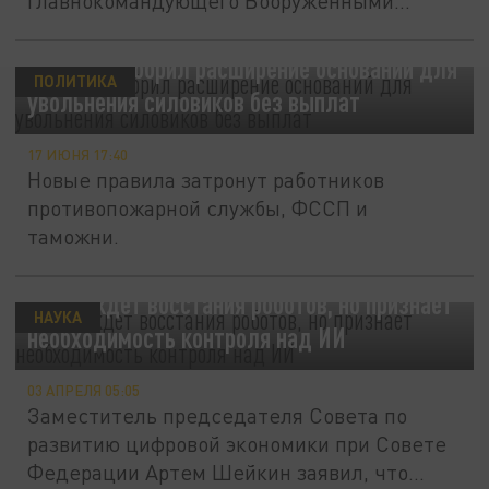
главнокомандующего Вооружёнными
силами Украины...
Совфед одобрил расширение оснований для
ПОЛИТИКА
увольнения силовиков без выплат
17 ИЮНЯ 17:40
Новые правила затронут работников
противопожарной службы, ФССП и
таможни.
СФ не ждет восстания роботов, но признает
НАУКА
необходимость контроля над ИИ
03 АПРЕЛЯ 05:05
Заместитель председателя Совета по
развитию цифровой экономики при Совете
Федерации Артем Шейкин заявил, что...