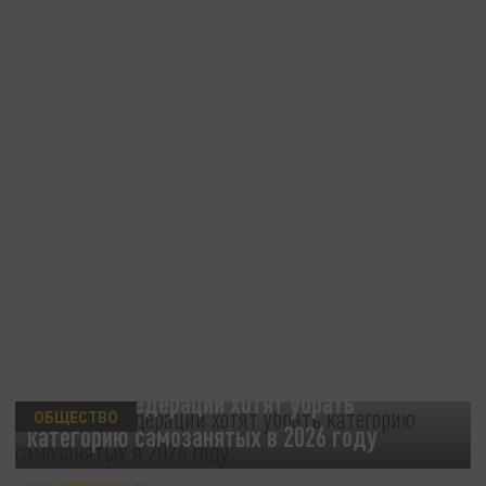
В Совете Федерации хотят убрать
ОБЩЕСТВО
категорию самозанятых в 2026 году