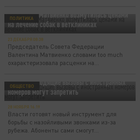
Валентина Матвиенко возмутилась ценами
ПОЛИТИКА
на лечение собак в ветклиниках
23 ДЕКАБРЯ 08:38
Председатель Совета Федерации
Валентина Матвиенко словами too much
охарактеризовала расценки на
госпитализацию...
Совфед: Входящие вызовы с иностранных
ОБЩЕСТВО
номеров могут запретить
28 НОЯБРЯ 16:19
Власти готовят новый инструмент для
борьбы с назойливыми звонками из-за
рубежа. Абоненты сами смогут...