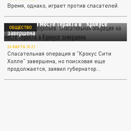
Время, однако, играет против спасателей.
Губернатор Воробьёв: Спасательная
операция на месте теракта в "Крокусе"
ОБЩЕСТВО
завершена
24 МАРТА 10:21
Спасательная операция в "Крокус Сити
Холле" завершена, но поисковая еще
продолжается, заявил губернатор...