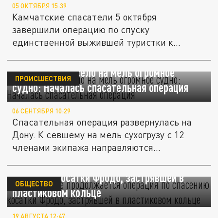
05 ОКТЯБРЯ 15:39
Камчатские спасатели 5 октября
завершили операцию по спуску
единственной выжившей туристки к
подножью...
Под Ростовом село на мель огромное
ПРОИСШЕСТВИЯ
судно: Началась спасательная операция
06 СЕНТЯБРЯ 10:29
Спасательная операция развернулась на
Дону. К севшему на мель сухогрузу с 12
членами экипажа направляются...
На Камчатке продолжается операция по
спасению косатки Фродо, застрявшей в
ОБЩЕСТВО
пластиковом кольце
19 АВГУСТА 12:47