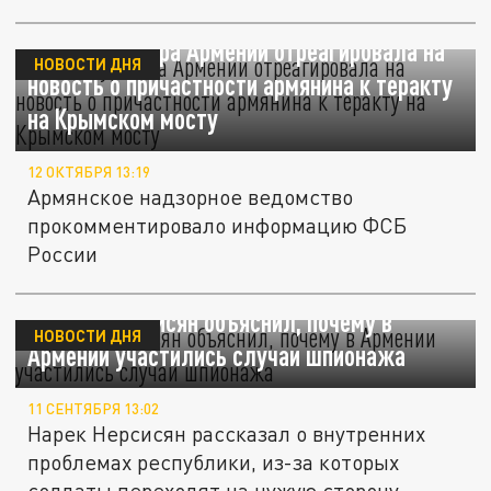
Генпрокуратура Армении отреагировала на
НОВОСТИ ДНЯ
новость о причастности армянина к теракту
на Крымском мосту
12 ОКТЯБРЯ 13:19
Армянское надзорное ведомство
прокомментировало информацию ФСБ
России
Офицер Нерсисян объяснил, почему в
НОВОСТИ ДНЯ
Армении участились случаи шпионажа
11 СЕНТЯБРЯ 13:02
Нарек Нерсисян рассказал о внутренних
проблемах республики, из-за которых
солдаты переходят на чужую сторону