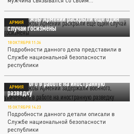
мужчина связывался со своим
иностранным...
Спецслужбы Армении раскрыли ещё один
АРМИЯ
случай госизмены
18 ОКТЯБРЯ 11:36
Подробности данного дела представили в
Службе национальной безопасности
республики
Спецслужбы Армении задержали военного,
уличённого в работе на иностранную
АРМИЯ
разведку
15 ОКТЯБРЯ 14:23
Подробности данного детали описали в
Службе национальной безопасности
республики