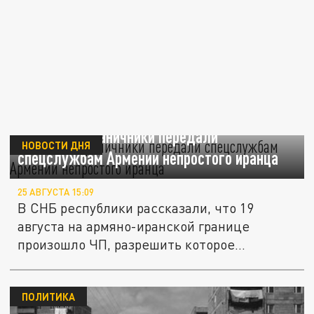
Русские пограничники передали
НОВОСТИ ДНЯ
спецслужбам Армении непростого иранца
25 АВГУСТА 15:09
В СНБ республики рассказали, что 19
августа на армяно-иранской границе
произошло ЧП, разрешить которое
помогло...
ПОЛИТИКА