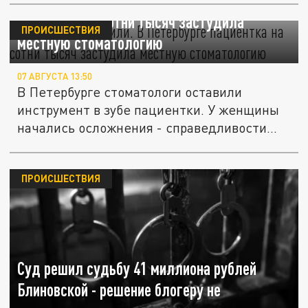
Довели, искалечили. В Петербурге
пациентка на сотни тысяч застудила
ПРОИСШЕСТВИЯ
местную стоматологию
07 АВГУСТА 13:50
В Петербурге стоматологи оставили
инструмент в зубе пациентки. У женщины
начались осложнения - справедливости...
ПРОИСШЕСТВИЯ
Суд решил судьбу 41 миллиона рублей
Блиновской - решение блогеру не