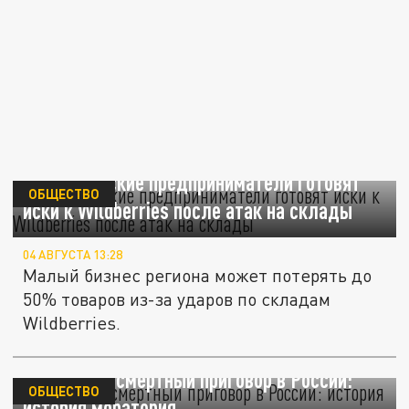
Новосибирские предприниматели готовят
ОБЩЕСТВО
иски к Wildberries после атак на склады
04 АВГУСТА 13:28
Малый бизнес региона может потерять до
50% товаров из-за ударов по складам
Wildberries.
Последний смертный приговор в России:
ОБЩЕСТВО
история моратория