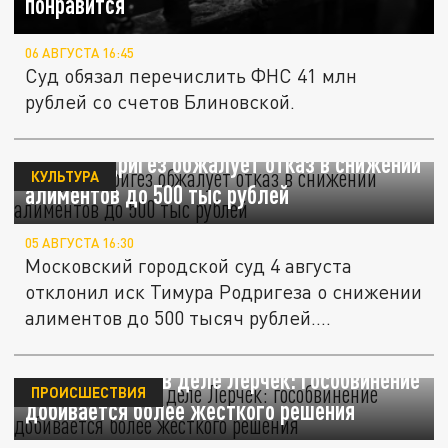
понравится
06 АВГУСТА 16:45
Суд обязал перечислить ФНС 41 млн
рублей со счетов Блиновской.
Тимур Родригез обжалует отказ в снижении
КУЛЬТУРА
алиментов до 500 тыс рублей
05 АВГУСТА 16:30
Московский городской суд 4 августа
отклонил иск Тимура Родригеза о снижении
алиментов до 500 тысяч рублей....
Новый поворот в деле Лерчек: гособвинение
ПРОИСШЕСТВИЯ
добивается более жесткого решения