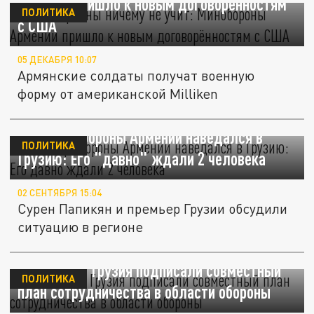
Армении пришло к новым договорённостям
ПОЛИТИКА
с США
05 ДЕКАБРЯ 10:07
Армянские солдаты получат военную
форму от американской Milliken
Министр обороны Армении наведался в
ПОЛИТИКА
Грузию: Его "давно" ждали 2 человека
02 СЕНТЯБРЯ 15:04
Сурен Папикян и премьер Грузии обсудили
ситуацию в регионе
Армениия и Грузия подписали совместный
ПОЛИТИКА
план сотрудничества в области обороны