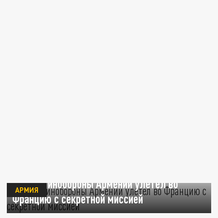
Глава Минобороны Армении улетел во
АРМИЯ
Францию с секретной миссией