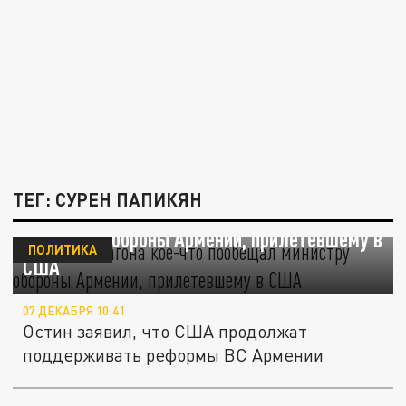
ТЕГ: СУРЕН ПАПИКЯН
Глава Пентагона кое-что пообещал
министру обороны Армении, прилетевшему в
ПОЛИТИКА
США
07 ДЕКАБРЯ 10:41
Остин заявил, что США продолжат
поддерживать реформы ВС Армении
Опыт Украины ничему не учит: Минобороны