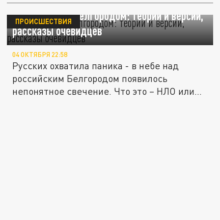
Свечение над Белгородом: теории и версии,
ПРОИСШЕСТВИЯ
рассказы очевидцев
04 ОКТЯБРЯ 22:58
Русских охватила паника - в небе над
российским Белгородом появилось
непонятное свечение. Что это – НЛО или...