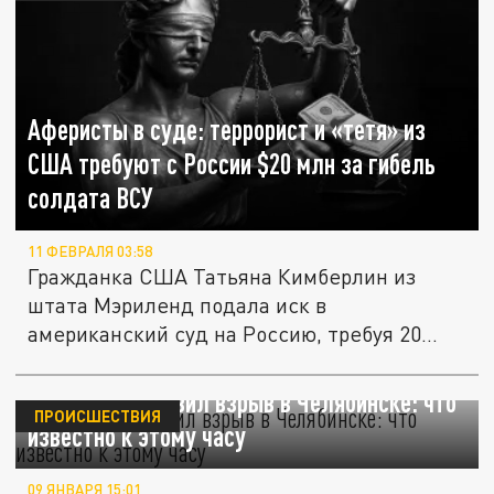
Аферисты в суде: террорист и «тетя» из
США требуют с России $20 млн за гибель
солдата ВСУ
11 ФЕВРАЛЯ 03:58
Гражданка США Татьяна Кимберлин из
штата Мэриленд подала иск в
американский суд на Россию, требуя 20
миллионов...
19-летний готовил взрыв в Челябинске: что
ПРОИСШЕСТВИЯ
известно к этому часу
09 ЯНВАРЯ 15:01