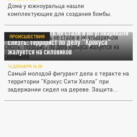
Дома у южноуральца нашли
комплектующие для создания бомбы.
С дерева снимать не стали и не уговаривали
ПРОИСШЕСТВИЯ
слезть: террорист по делу "Крокуса"
жалуется на силовиков
14 ДЕКАБРЯ 16:20
Самый молодой фигурант дела о теракте на
территории "Крокус Сити Холла" при
задержании сидел на дереве. Защита...