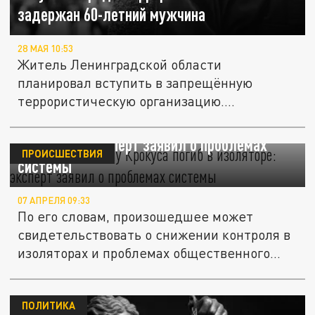
задержан 60-летний мужчина
28 МАЯ 10:53
Житель Ленинградской области
планировал вступить в запрещённую
террористическую организацию.
Сотрудники ФСБ...
Террорист по делу "Крокуса" погиб в
изоляторе: эксперт заявил о проблемах
ПРОИСШЕСТВИЯ
системы
07 АПРЕЛЯ 09:33
По его словам, произошедшее может
свидетельствовать о снижении контроля в
изоляторах и проблемах общественного...
ПОЛИТИКА