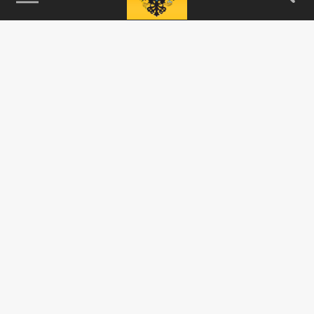
115093, г. Москва, переулок Партийный,
д.1, к.57, стр.3, эт.1, пом.I, ком.45