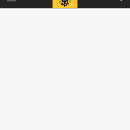
115093, г. Москва, переулок Партийный,
д.1, к.57, стр.3, эт.1, пом.I, ком.45