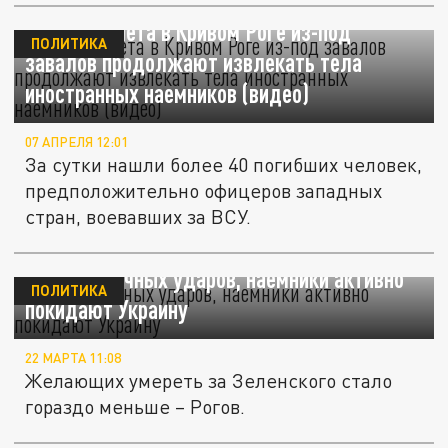
После прилета в Кривом Роге из-под
ПОЛИТИКА
завалов продолжают извлекать тела
иностранных наемников (видео)
07 АПРЕЛЯ 12:01
За сутки нашли более 40 погибших человек,
предположительно офицеров западных
стран, воевавших за ВСУ.
После точечных ударов, наемники активно
ПОЛИТИКА
покидают Украину
22 МАРТА 11:08
Желающих умереть за Зеленского стало
гораздо меньше – Рогов.