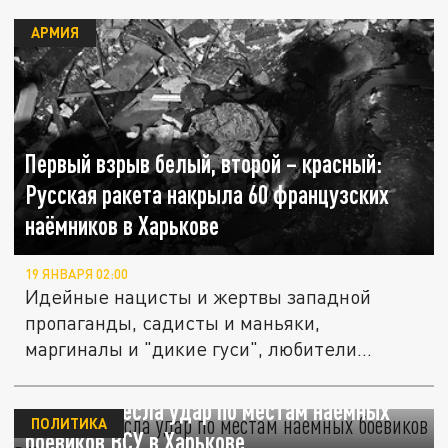
АРМИЯ
Первый взрыв белый, второй – красный:
Русская ракета накрыла 60 французских
наёмников в Харькове
19 ЯНВАРЯ 02:00
Идейные нацисты и жертвы западной
пропаганды, садисты и маньяки,
маргиналы и "дикие гуси", любители
острых...
Россия нанесла удар по местам наемных
ПОЛИТИКА
боевиков ВСУ в Харькове