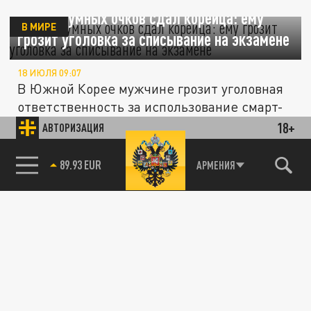
Блик от умных очков сдал корейца: ему
В МИРЕ
грозит уголовка за списывание на экзамене
18 ИЮЛЯ 09:07
В Южной Корее мужчине грозит уголовная
ответственность за использование смарт-
очков во время государственного...
18+
АВТОРИЗАЦИЯ
85.64 BRENT
АРМЕНИЯ
ПРОИСШЕСТВИЯ
Пять главных вопросов, на которые дело
Тарховых до сих пор не ответило