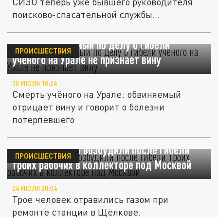
СИЗО теперь уже бывшего руководителя
поисково-спасательной службы...
E1.RU: Обвиняемый по делу о гибели
ПРОИСШЕСТВИЯ
ученого на Урале не признает вину
30 ИЮЛЯ 18:24
Смерть учёного на Урале: обвиняемый
отрицает вину и говорит о болезни
потерпевшего
Уголовное дело возбудили после гибели
ПРОИСШЕСТВИЯ
троих рабочих в коллекторе под Москвой
24 ИЮЛЯ 20:04
Трое человек отравились газом при
ремонте станции в Щёлкове.