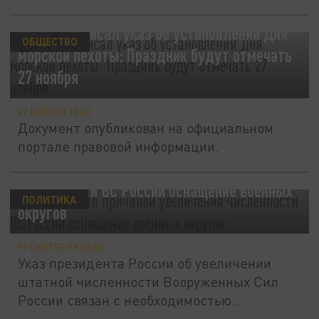
Путин подписал указ об установлении Дня
ОБЩЕСТВО
морской пехоты: Праздник будут отмечать
27 ноября
27 НОЯБРЯ 10:40
Документ опубликован на официальном
портале правовой информации.
Путин назвал причиной увеличения
численности ВС России оснащение военных
ПОЛИТИКА
округов
19 СЕНТЯБРЯ 05:58
Указ президента России об увеличении
штатной численности Вооруженных Сил
России связан с необходимостью...