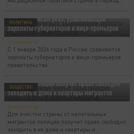
миграционной политики страны в период
на...
Путин подписал указ, уравнивающий
ПОЛИТИКА
зарплаты губернаторов и вице-премьеров
02 АПРЕЛЯ 05:21
С 1 января 2026 года в России сравняются
зарплаты губернаторов и вице-премьеров
правительства.
В России полиция получит право свободно
ОБЩЕСТВО
заходить в дома и квартиры мигрантов
02 ЯНВАРЯ 11:00
Для очистки страны от нелегальных
мигрантов полиция получит право свободно
заходить в их дома и квартиры и...