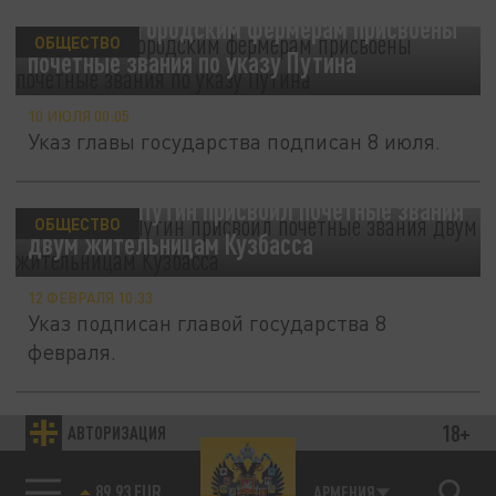
Двум нижегородским фермерам присвоены
ОБЩЕСТВО
почётные звания по указу Путина
10 ИЮЛЯ 00:05
Указ главы государства подписан 8 июля.
Президент Путин присвоил почетные звания
ОБЩЕСТВО
двум жительницам Кузбасса
12 ФЕВРАЛЯ 10:33
Указ подписан главой государства 8
февраля.
Закон о "цифровом паспорте": Владимир
18+
АВТОРИЗАЦИЯ
ОБЩЕСТВО
Путин 18 сентября подписал указ
89.93 EUR
АРМЕНИЯ
85.64 BRENT