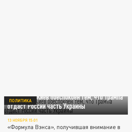
Economist: Киев обеспокоен тем, что Трампа
ПОЛИТИКА
отдаст России часть Украины
13 НОЯБРЯ 15:01
«Формула Вэнса», получившая внимание в