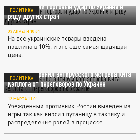
США нанесли торговый удар по Украине и
ПОЛИТИКА
ряду других стран
03 АПРЕЛЯ 10:01
На все украинские товары введена
пошлина в 10%, и это еще самая щадящая
цена.
Трамп отстранил антирусского ястреба Кита
ПОЛИТИКА
Келлога от переговоров по Украине
12 МАРТА 11:01
Убежденный противник России выведен из
игры так как вносил путаницу в тактику и
распределение ролей в процессе...