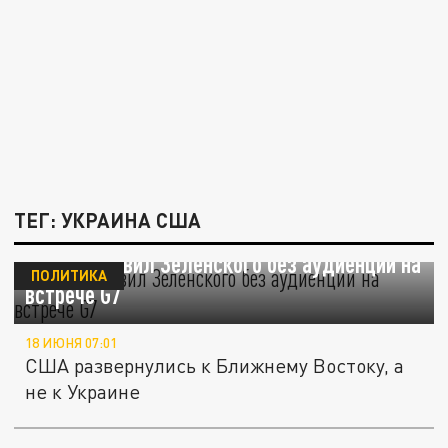
ТЕГ: УКРАИНА США
Трамп оставил Зеленского без аудиенции на
ПОЛИТИКА
встрече G7
18 ИЮНЯ 07:01
США развернулись к Ближнему Востоку, а
не к Украине
«Мешает миру»: Трамп упрекнул