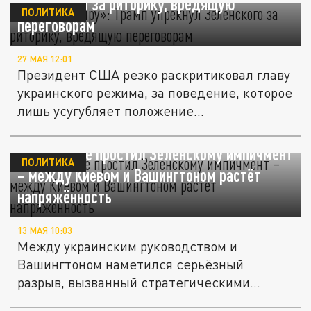
Зеленского за риторику, вредящую
ПОЛИТИКА
переговорам
27 МАЯ 12:01
Президент США резко раскритиковал главу
украинского режима, за поведение, которое
лишь усугубляет положение...
NI: Трамп не простил Зеленскому импичмент
ПОЛИТИКА
– между Киевом и Вашингтоном растёт
напряжённость
13 МАЯ 10:03
Между украинским руководством и
Вашингтоном наметился серьёзный
разрыв, вызванный стратегическими
просчётами...