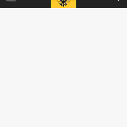
115093, г. Москва, переулок Партийный,
д.1, к.57, стр.3, эт.1, пом.I, ком.45