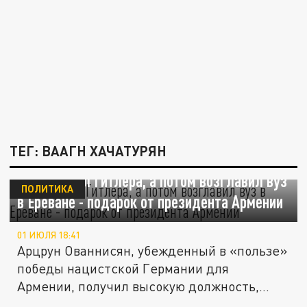
ТЕГ: ВААГН ХАЧАТУРЯН
Поддержал Гитлера, а потом возглавил вуз
ПОЛИТИКА
в Ереване - подарок от президента Армении
01 ИЮЛЯ 18:41
Арцрун Ованнисян, убежденный в «пользе»
победы нацистской Германии для
Армении, получил высокую должность,
что...