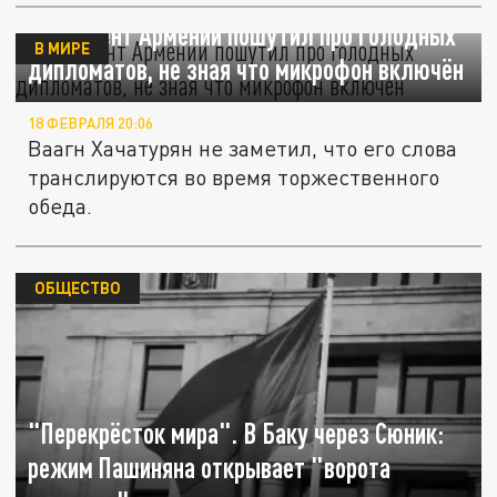
Президент Армении пошутил про голодных
В МИРЕ
дипломатов, не зная что микрофон включён
18 ФЕВРАЛЯ 20:06
Ваагн Хачатурян не заметил, что его слова
транслируются во время торжественного
обеда.
ОБЩЕСТВО
"Перекрёсток мира". В Баку через Сюник:
режим Пашиняна открывает "ворота