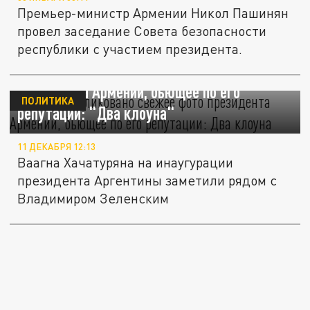
Премьер-министр Армении Никол Пашинян
провел заседание Совета безопасности
республики с участием президента.
В Сети опубликовано свежее фото
президента Армении, бьющее по его
ПОЛИТИКА
репутации: "Два клоуна"
11 ДЕКАБРЯ 12:13
Ваагна Хачатуряна на инаугурации
президента Аргентины заметили рядом с
Владимиром Зеленским