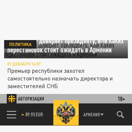
Пашинян не доверяет президенту, или Каких
ПОЛИТИКА
перестановок стоит ожидать в Армении
01 ДЕКАБРЯ 14:57
Премьер республики захотел
самостоятельно назначать директора и
заместителей СНБ
18+
АВТОРИЗАЦИЯ
ПОЛИТИКА
85.64 BRENT
АРМЕНИЯ