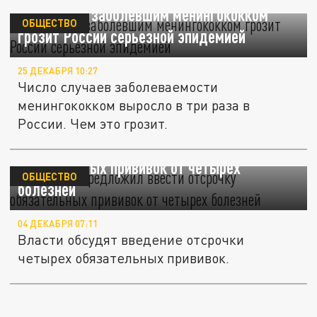
Рост числа заболевшим менингококком
ОБЩЕСТВО
грозит России серьезной эпидемией
25 ДЕКАБРЯ 10:27
Число случаев заболеваемости
менингококком выросло в три раза в
России. Чем это грозит.
Минздрав предложил ввести отсрочку
обязательных прививок от четырех
ОБЩЕСТВО
болезней
04 ДЕКАБРЯ 07:11
Власти обсудят введение отсрочки
четырех обязательных прививок.