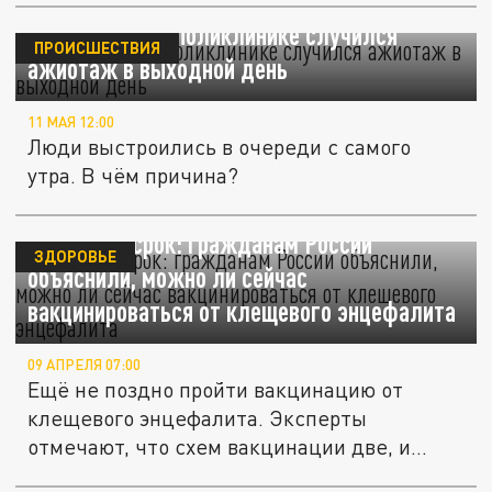
В челябинской поликлинике случился
ПРОИСШЕСТВИЯ
ажиотаж в выходной день
11 МАЯ 12:00
Люди выстроились в очереди с самого
утра. В чём причина?
Вышел ли срок: гражданам России
ЗДОРОВЬЕ
объяснили, можно ли сейчас
вакцинироваться от клещевого энцефалита
09 АПРЕЛЯ 07:00
Ещё не поздно пройти вакцинацию от
клещевого энцефалита. Эксперты
отмечают, что схем вакцинации две, и
выбор...