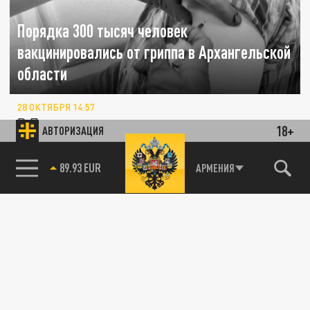
Порядка 300 тысяч человек
вакцинировались от гриппа в Архангельской
области
28 ОКТЯБРЯ 14:57
В Поморье продолжается кампания по
18+
АВТОРИЗАЦИЯ
вакцинации населения от гриппа
85.64 BRENT
АРМЕНИЯ
ОБЩЕСТВО
В Архангельской области открыли