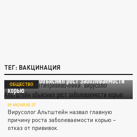
ТЕГ: ВАКЦИНАЦИЯ
Виноваты антипрививочники: вирусолог
Альтштейн объяснил рост заболеваемости
ОБЩЕСТВО
корью
09 ИЮНЯ 05:37
Вирусолог Альтштейн назвал главную
причину роста заболеваемости корью –
отказ от прививок.