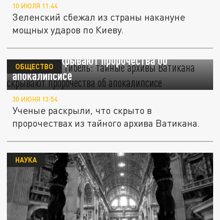
10 ИЮЛЯ 11:44
Зеленский сбежал из страны накануне
мощных ударов по Киеву.
Миру грозит гибель: тайные архивы
Ватикана скрывают пророчества об
ОБЩЕСТВО
апокалипсисе
30 ИЮНЯ 13:54
Ученые раскрыли, что скрыто в
пророчествах из тайного архива Ватикана.
НАУКА