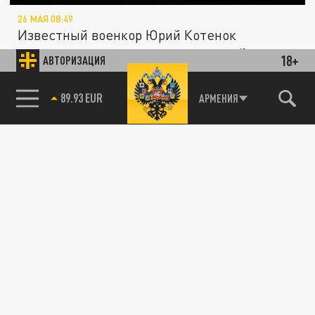
26 МАЯ 08:49
Известный военкор Юрий Котенок
предостерегает от участия европейских
18+
АВТОРИЗАЦИЯ
стран в переговорном процессе по
Украине....
85.64 BRENT
АРМЕНИЯ
ПОЛИТИКА
«Он положительно относится к России»:
Раскрыто отношение Папы Римского к
конфликту на Украине
14 МАЯ 11:07
Севастьянов, поддерживающий тесные