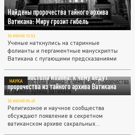
Найдены пророчества тайного архива
Ватикана: Миру грозит гибель
30 ИЮНЯ 12:53
Ученые наткнулись на старинные
фолианты и пергаментные манускрипты
Ватикана с пугающими предсказаниями
Карта апостола Иоанна: к чему ведут
НАУКА
пророчества из тайного архива Ватикана
30 ИЮНЯ 05:49
Религиозное и научное сообщества
обсуждают появление в секретном
ватиканском архиве сакральных
манускриптов, в...