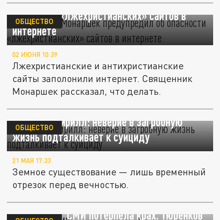
Священник Монаршек предупредил об
опасности «лжехристианских» сайтов в
ОБЩЕСТВО
интернете
02 ИЮНЯ 10:39
Лжехристианские и антихристианские
сайты заполонили интернет. Священник
Монаршек рассказал, что делать.
Патриарх Кирилл: неверие в загробную
ОБЩЕСТВО
жизнь подталкивает к суициду
21 МАЯ 17:33
Земное существование — лишь временный
отрезок перед вечностью.
"Сенсация" СМИ потерпела крах. Тюренков