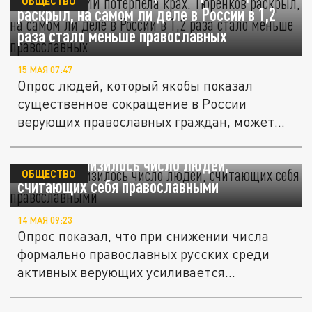
ОБЩЕСТВО
раскрыл, на самом ли деле в России в 1,2
раза стало меньше православных
15 МАЯ 07:47
Опрос людей, который якобы показал
существенное сокращение в России
верующих православных граждан, может
быть...
В России снизилось число людей,
ОБЩЕСТВО
считающих себя православными
14 МАЯ 09:23
Опрос показал, что при снижении числа
формально православных русских среди
активных верующих усиливается...