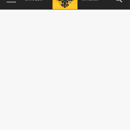
экватор, а продолжительность дня и ночи
станет почти одинаковой по всей...
ОБЩЕСТВО
Биолог Федоров рассказал, когда
проснутся клещи весной в 2026 году
14 МАРТА 10:17
Тепло, но ещё не время: Биолог Федоров
рассказал, когда проснутся клещи весной в
2026 году.