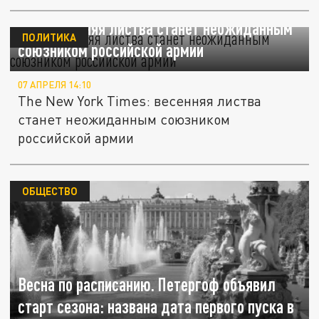
NYT: весенняя листва станет неожиданным
ПОЛИТИКА
союзником российской армии
07 АПРЕЛЯ 14:10
The New York Times: весенняя листва
станет неожиданным союзником
российской армии
ОБЩЕСТВО
Весна по расписанию. Петергоф объявил
старт сезона: названа дата первого пуска в