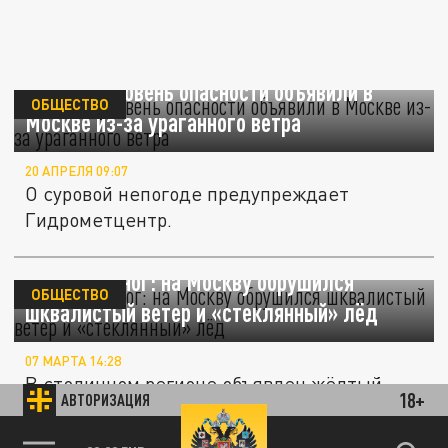
Желтый уровень опасности объявили в
ОБЩЕСТВО
Москве из-за ураганного ветра
20 АПРЕЛЯ 09:07
О суровой непогоде предупреждает
Гидрометцентр.
Сшибает с ног: на Москву обрушился
ОБЩЕСТВО
шквалистый ветер и «стеклянный» лёд
07 МАРТА 14:28
В столичном регионе объявлен жёлтый
18+
АВТОРИЗАЦИЯ
уровень опасности.