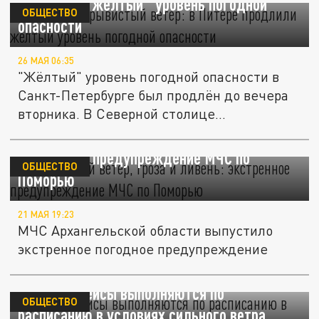
продлили "жёлтый" уровень погодной
ОБЩЕСТВО
опасности
26 МАЯ 06:35
"Жёлтый" уровень погодной опасности в
Санкт-Петербурге был продлён до вечера
вторника. В Северной столице...
Шквалистый ветер, гроза и ливень:
экстренное предупреждение МЧС по
ОБЩЕСТВО
Поморью
21 МАЯ 19:23
МЧС Архангельской области выпустило
экстренное погодное предупреждение
Пулково: рейсы выполняются по
ОБЩЕСТВО
расписанию в условиях сильного ветра