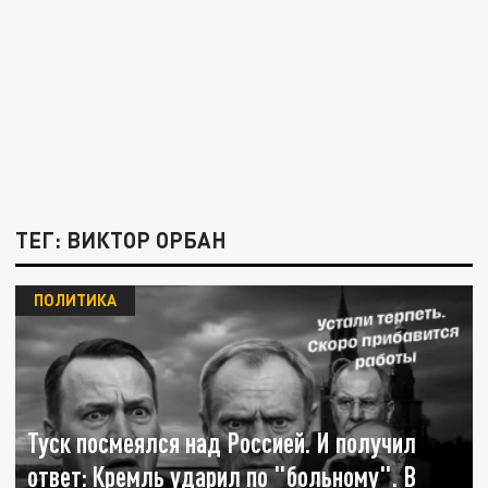
ТЕГ: ВИКТОР ОРБАН
ПОЛИТИКА
Туск посмеялся над Россией. И получил
ответ: Кремль ударил по "больному". В