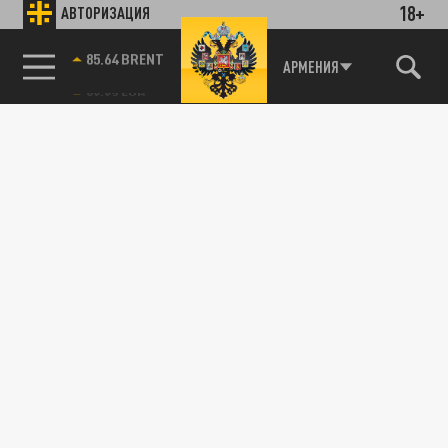
18+
АВТОРИЗАЦИЯ
85.64 BRENT
АРМЕНИЯ
Он был моим другом: Трамп «похоронил»
Орбана в комплиментах о «понаехавших»
14 АПРЕЛЯ 21:05
Президент США Дональд Трамп назвал
премьер-министра Венгрии Виктора
Орбана своим другом и положительно...
ПОЛИТИКА