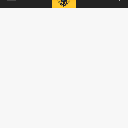
115093, г. Москва, переулок Партийный,
д.1, к.57, стр.3, эт.1, пом.I, ком.45