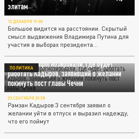
элитам
12 ДЕКАБРЯ 19:00
Большое видится на расстоянии. Скрытый
смысл выдвижения Владимира Путина для
участия в выборах президента...
Эксперты спрогнозировали, где будет
ПОЛИТИКА
работать Кадыров, заявивший о желании
покинуть пост главы Чечни
03 СЕНТЯБРЯ 20:58
Рамзан Кадыров 3 сентября заявил о
желании уйти в отпуск и выразил надежду,
что его поймут