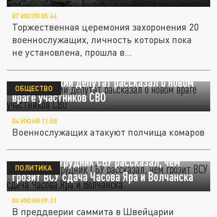
07 ИЮЛЯ 05:44
Торжественная церемония захоронения 20
военнослужащих, личность которых пока
не установлена, прошла в...
Свердловский депутат рассказал о новом
ОБЩЕСТВО
враге участников СВО
04 ИЮНЯ 11:58
Военнослужащих атакуют полчища комаров
Бывший сотрудник СБУ рассказал, чем
ПОЛИТИКА
грозит ВСУ сдача Часова Яра и Волчанска
04 ИЮНЯ 09:31
В преддверии саммита в Швейцарии