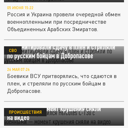
05 ИЮНЯ 15:22
Россия и Украина провели очередной обмен
военнопленными при посредничестве
Объединенных Арабских Эмиратов.
ВСУ имитировали сдачу в плен и стреляли
СВО
по русским бойцам в Добропасове
26 МАЯ 07:26
Боевики ВСУ притворялись, что сдаются в
плен, и стреляли по русским бойцам в
Добропасове.
В Колумбии разбился Hercules C-130 с
военными — момент крушения сняли
ПРОИСШЕСТВИЯ
на видео