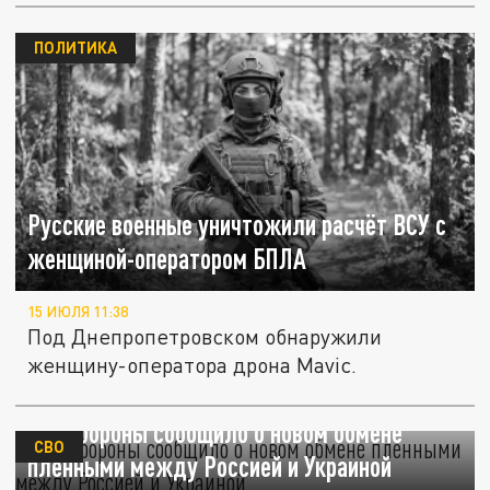
ПОЛИТИКА
Русские военные уничтожили расчёт ВСУ с
женщиной-оператором БПЛА
15 ИЮЛЯ 11:38
Под Днепропетровском обнаружили
женщину-оператора дрона Mavic.
Минобороны сообщило о новом обмене
СВО
пленными между Россией и Украиной