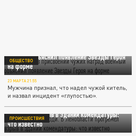
Уличенный в присвоении чужих наград
военный объяснил появление Звезды Героя
ОБЩЕСТВО
на форме
23 МАРТА 21:55
Мужчина признал, что надел чужой китель,
и назвал инцидент «глупостью».
Под завалами люди. В Ленобласти
прогремел взрыв в здании комендатуры:
ПРОИСШЕСТВИЯ
что известно