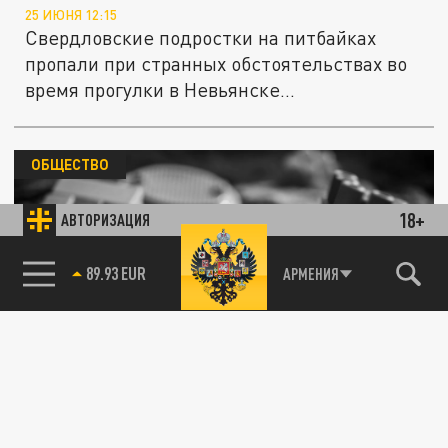
25 ИЮНЯ 12:15
Свердловские подростки на питбайках
пропали при странных обстоятельствах во
время прогулки в Невьянске...
ОБЩЕСТВО
18+
АВТОРИЗАЦИЯ
89.93 EUR
АРМЕНИЯ
Пропажа детей в Кизеле: ищут 13-летнюю
девочку и её 5-летнего брата
23 ИЮНЯ 23:15
В Кизеле объявлен сбор волонтёров для