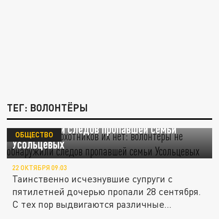
ТЕГ: ВОЛОНТЁРЫ
В зимовьях охотников их нет: волонтёры не
обнаружили следов пропавшей семьи
ОБЩЕСТВО
Усольцевых
22 ОКТЯБРЯ 09:03
Таинственно исчезнувшие супруги с
пятилетней дочерью пропали 28 сентября.
С тех пор выдвигаются различные...