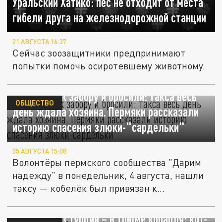
Уральский Хатико: пес не отходит от места
гибели друга на железнодорожной станции
21 АВГУСТА 16:37
Сейчас зоозащитники предпринимают
попытки помочь осиротевшему животному.
Привязали к забору и бросили: такса весь
ОБЩЕСТВО
день ждала хозяина. Пермяки рассказали
историю спасения злюки-"сардельки"
05 АВГУСТА 15:08
Волонтёры пермского сообщества "Дарим
надежду" в понедельник, 4 августа, нашли
таксу — кобелёк был привязан к...
В Россию из Турции – в трюме корабля: кот-