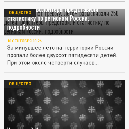
Родители бьют тревогу. Летом разыскивали
250 детей. Волонтёры представили
ОБЩЕСТВО
статистику по регионам России:
подробности
10 СЕНТЯБРЯ 10:26
За минувшее лето на территории России
пропали более двухсот пятидесяти детей.
При этом около четверти случаев...
ОБЩЕСТВО