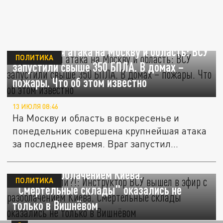
Крупнейшая атака на Москву и область: ВСУ
ПОЛИТИКА
запустили свыше 350 БПЛА. В домах –
пожары. Что об этом известно
13 ИЮЛЯ 08:46
На Москву и область в воскресенье и
понедельник совершена крупнейшая атака
за последнее время. Враг запустил...
"Как вы могли?!": Инструктор ВСУ вышел в
эфир с разоблачением Киева.
ПОЛИТИКА
"Смертельные склады" оказались не
только в Вишнёвом