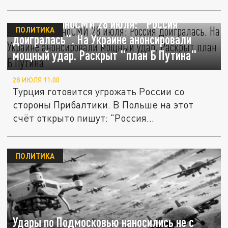
Главное в иноСМИ 28 июля: "Россия
ПОЛИТИКА
доигралась". На Украине анонсировали
мощный удар. Раскрыт "план Б Путина"
28 ИЮЛЯ 11:00
Турция готовится угрожать России со
стороны Прибалтики. В Польше на этот
счёт открыто пишут: "Россия...
ПОЛИТИКА
Удары по Подмосковью наносились не с