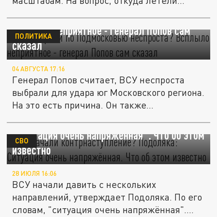
масштабам. На вопрос, откуда летели
дроны...
ВСУ ударили по Подмосковью неспроста?
Всплыло неприятное - генерал Попов сам
ПОЛИТИКА
сказал
04 АВГУСТА 17:16
Генерал Попов считает, ВСУ неспроста
выбрали для удара юг Московского региона.
На это есть причина. Он также...
ВСУ начали контрнаступление? Подоляка:
"Ситуация очень напряжённая". Что об этом
СВО
известно
28 ИЮЛЯ 16:06
ВСУ начали давить с нескольких
направлений, утверждает Подоляка. По его
словам, "ситуация очень напряжённая"....