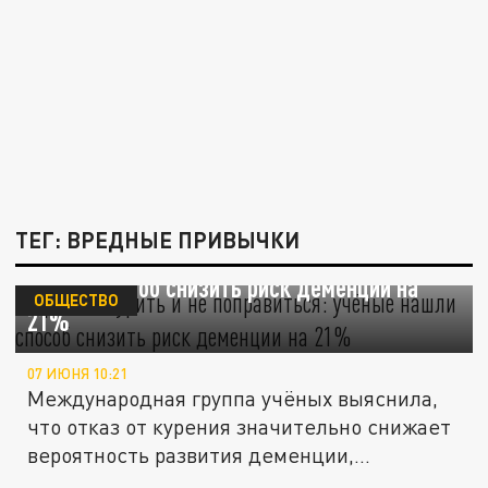
ТЕГ: ВРЕДНЫЕ ПРИВЫЧКИ
Бросить курить и не поправиться: учёные
нашли способ снизить риск деменции на
ОБЩЕСТВО
21%
07 ИЮНЯ 10:21
Международная группа учёных выяснила,
что отказ от курения значительно снижает
вероятность развития деменции,...