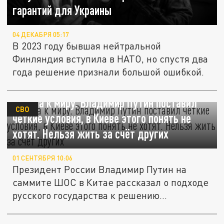
гарантий для Украины
04 ДЕКАБРЯ 05:17
В 2023 году бывшая нейтральной
Финляндия вступила в НАТО, но спустя два
года решение признали большой ошибкой.
Дорога к миру. Владимир Путин поставил
СВО
чёткие условия, в Киеве этого понять не
хотят. Нельзя жить за счёт других
01 СЕНТЯБРЯ 10:06
Президент России Владимир Путин на
саммите ШОС в Китае рассказал о подходе
русского государства к решению...