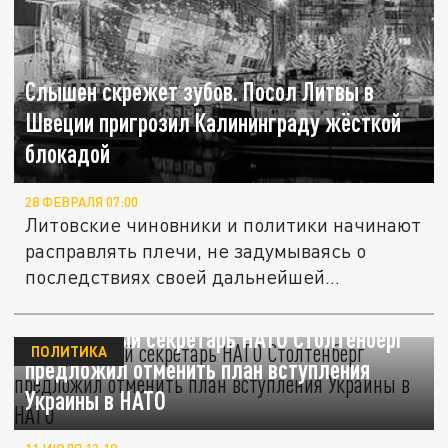
Слышен скрежет зубов. Посол Литвы в
Швеции пригрозил Калининграду жёсткой
блокадой
28 ФЕВРАЛЯ 07:00
Литовские чиновники и политики начинают
расправлять плечи, не задумываясь о
последствиях своей дальнейшей...
Генеральный секретарь НАТО Столтенберг
ПОЛИТИКА
предложил отменить план вступления
Украины в НАТО