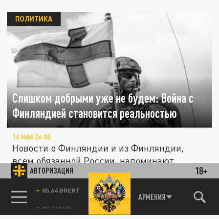
ПОЛИТИКА
Слишком добрыми уже не будем: Война с
Финляндией становится реальностью
14 МАЯ 06:00
Новости о Финляндии и из Финляндии,
всем обязанной России, напоминают
18+
АВТОРИЗАЦИЯ
сводки о будущем театре военных...
85.64 BRENT
АРМЕНИЯ
ПОЛИТИКА