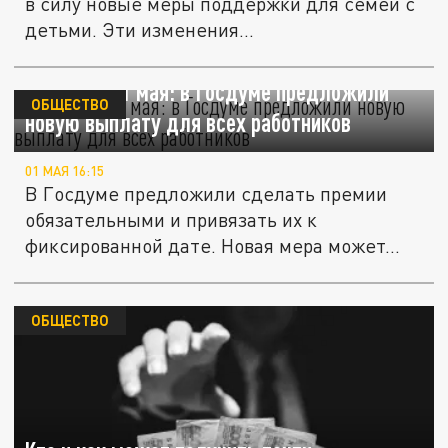
в силу новые меры поддержки для семей с
детьми. Эти изменения...
Доплата к 1 мая: в Госдуме предложили
ОБЩЕСТВО
новую выплату для всех работников
01 МАЯ 16:15
В Госдуме предложили сделать премии
обязательными и привязать их к
фиксированной дате. Новая мера может...
ОБЩЕСТВО