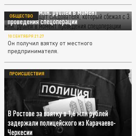
На Кубани ищут следователя, который
сбежал с 3 млн. рублей в момент
ОБЩЕСТВО
проведения спецоперации
10 СЕНТЯБРЯ 21:27
Он получил взятку от местного
предпринимателя.
ПРОИСШЕСТВИЯ
В Ростове за взятку в 1,6 млн рублей
задержали полицейского из Карачаево-
Черкесии